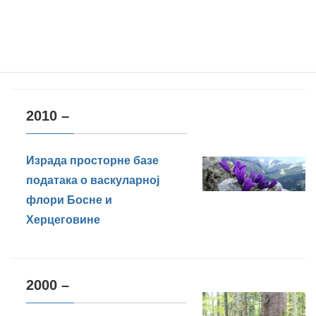
података о фауни
Lepidoptera Босне и
Херцеговине
2010 –
Израда просторне базе
података о васкуларној
флори Босне и
Херцеговине
2000 –