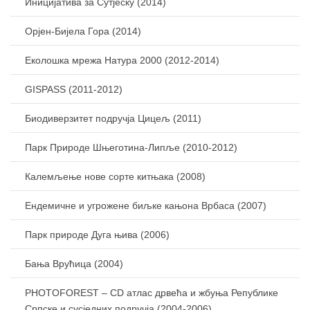
Иницијатива за Сутјеску (2014)
Орјен-Бијела Гора (2014)
Еколошка мрежа Натура 2000 (2012-2014)
GISPASS (2011-2012)
Биодиверзитет подручја Цицељ (2011)
Парк Природе Шњеготина-Липље (2010-2012)
Калемљење нове сорте китњака (2008)
Ендемичне и угрожене биљке кањона Врбаса (2007)
Парк природе Дуга њива (2006)
Бања Врућица (2004)
PHOTOFOREST – CD атлас дрвећа и жбуња Републике
Српске и сусједних подручја (2004-2006)