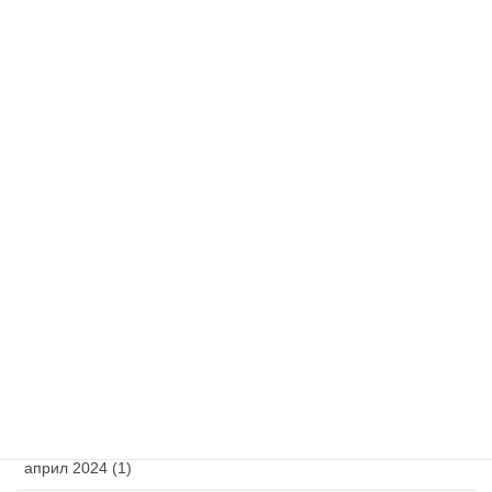
Izbor pisma
ћирилица
latinica
Архива
октобар 2025 (1)
април 2025 (1)
март 2025 (1)
фебруар 2025 (1)
новембар 2024 (1)
април 2024 (1)