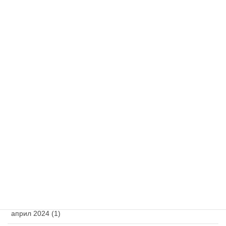
Izbor pisma
ћирилица
latinica
Архива
октобар 2025 (1)
април 2025 (1)
март 2025 (1)
фебруар 2025 (1)
новембар 2024 (1)
април 2024 (1)