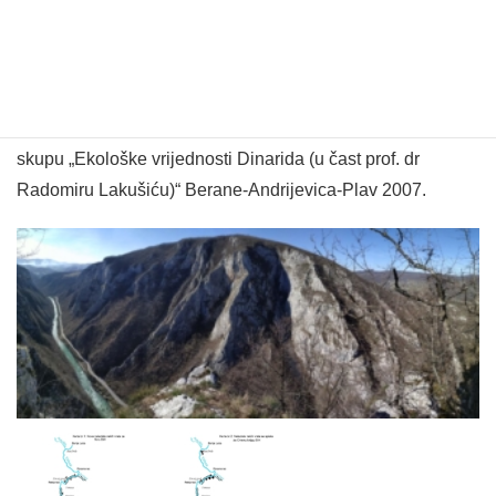
Globularia punctata, Narcissus radiiflorus, Orchis purpurea,
Platanthera chlorantha, Scrophularia laciniata, Taxus
baccata i Thlaspi goesingense.
Rezultati su predstavljeni na međunarodnom naučnom
skupu „Ekološke vrijednosti Dinarida (u čast prof. dr
Radomiru Lakušiću)“ Berane-Andrijevica-Plav 2007.