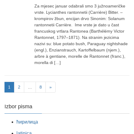
Za mjesec januar odabrali smo 3 južnoameričke
vrste. Lycianthes rantonnetii (Carrière) Bitter. –
krompirov žbun, encijan drvo Sinonim: Solanum
rantonnetii Carrière. Ime vrste je dato u čast
francuskog vrtlara Rantonea (Barthélémy Victor
Rantonnet, 1797–1871). Na stranim jezicima
nazivi su: blue potato bush, Paraguay nightshade
(engl.), Enzianstrauch, Kartoffelbaum (njem.),
arbre à gentiane, morelle de Rantonnet (franc.),
morella di […]
1
2
…
8
»
Izbor pisma
ћирилица
latinica