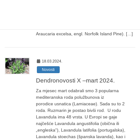
priča posvećena je jednoj endemskoj četinarskoj
suptropskoj vrsti, koja pripada rodu araukarija (lat.
Araucaria), a nalazi se na zastavi Ostrva Norfolk.
Sasvim očekivano, riječ je o norfolškoj araukariji,
latinskog naziva Araucaria heterophylla (sin.
Araucaria excelsa, engl. Norfolk Island Pine). […]
18.03.2024.
Novosti
Dendronovosti X –mart 2024.
Za mjesec mart odabrali smo 3 popularna
mediteranska roda polužbunova iz
porodice usnatica (Lamiaceae). Sada su to 2
roda. Ruzmarin je postao bivši rod. U rodu
Lavandula ima 48 vrsta. U Evropi se gaje
najčešće Lavandula angustifolia (obična ili
„engleska“), Lavandula latifolia (portugalska),
Lavandula stoechas (španska lavanda), kao i