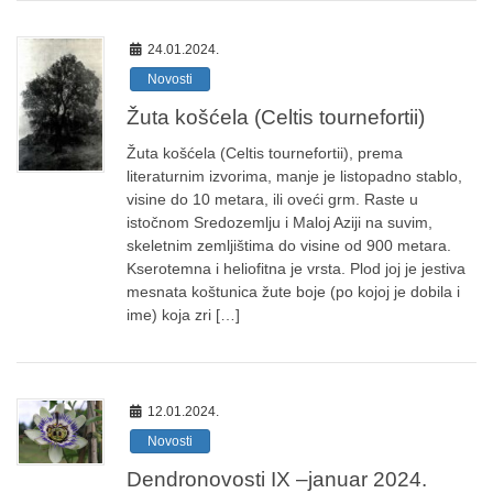
24.01.2024.
Novosti
Žuta košćela (Celtis tournefortii)
Žuta košćela (Celtis tournefortii), prema
literaturnim izvorima, manje je listopadno stablo,
visine do 10 metara, ili oveći grm. Raste u
istočnom Sredozemlju i Maloj Aziji na suvim,
skeletnim zemljištima do visine od 900 metara.
Kserotemna i heliofitna je vrsta. Plod joj je jestiva
mesnata koštunica žute boje (po kojoj je dobila i
ime) koja zri […]
12.01.2024.
Novosti
Dendronovosti IX –januar 2024.