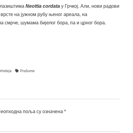
налазиштима
Neottia cordata
у Грчкој. Али, нови радови
 врсте на јужном рубу њеног ареала, на
а смрче, шумама бијелог бора, па и црног бора.
rhideja
Prašume
еопходна поља су означена
*