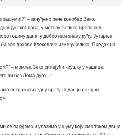
 прашуми!?“ – зачуђено рече конобар Зеко,
дног јунског дана, у мотелу Велико Врело код
коро годину дана, у добро нам знану кућу. Јутарња
ш бијеле врхове Клековаче између јелика. Предах на
ом?“ – мрмља Зеко сипајући крýшку у чашице,
ете ви без Лома дуго…“
мо потражити једну врсту. Један је покојни
ом“
ми се пакујемо и улазимо у шуму коју смо током двије
оговарамо се: развићемо се у стријелце, на 20-ак