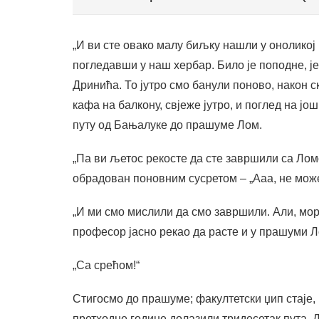
„И ви сте овако малу биљку нашли у оноликој
погледавши у наш хербар. Било је поподне, је
Дринића. То јутро смо банули поново, након с
кафа на балкону, свјеже јутро, и поглед на јо
путу од Бањалуке до прашуме Лом.
„Па ви љетос рекосте да сте завршили са Лом
обрадован поновним сусретом – „Ааа, не мож
„И ми смо мислили да смо завршили. Али, мора
професор јасно рекао да расте и у прашуми Л
„Са срећом!“
Стигосмо до прашуме; факултетски џип стаје, 
претходне године долазили тридесетак пута. Д