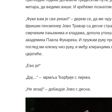
метара, да видимо више. И крећемо познатом 
„Фуки вам је све рекао!“ – дерем се, да ме чу
фришки пензионер Јово Травар са десне стра
смрчевим пањевима и кладама, допола утонул
академика Павла Фукарека. И пружам руку пр
поглед ми клизну низ руку, и међу клијанцима
цвјетиће.
„Ево је!“
„Дај…“ – мрмља Ђорђије с лијева.
„Не зезај!“ – добацује Јово с десна.