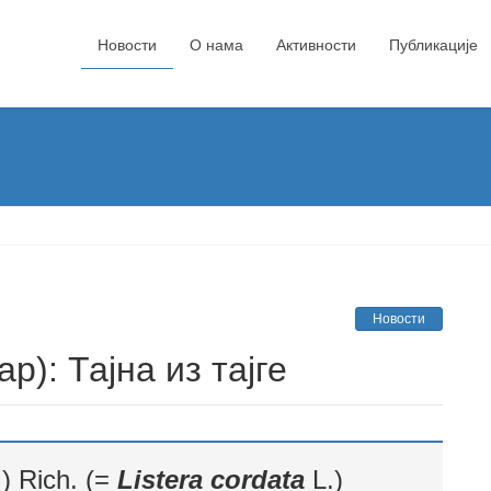
Новости
О нама
Активности
Публикације
Новости
р): Тајна из тајге
) Rich. (=
Listera cordata
L.)