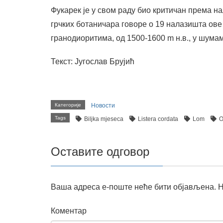
Фукарек је у свом раду био критичан према 
грчких ботаничара говоре о 19 налазишта ове
гранодиоритима, од 1500-1600 m н.в., у шумам
Текст: Југослав Брујић
Категорије
Новости
Tags
Biljka mjeseca
Listera cordata
Lom
O
Оставите одговор
Ваша адреса е-поште неће бити објављена.
Н
Коментар