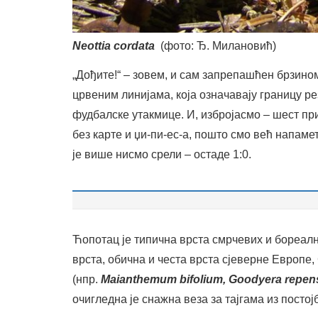
Neottia cordata
(фото:
Ђ. Милановић)
„Дођите!“ – зовем, и сам запрепашћен брзином
црвеним линијама, која означавају границу ре
фудбалске утакмице. И, избројасмо – шест пр
без карте и џи-пи-ес-а, пошто смо већ напамет 
је више нисмо срели – остаде 1:0.
Ћопотац је типична врста смрчевих и бореал
врста, обична и честа врста сјеверне Европе,
(нпр.
Maianthemum bifolium, Goodyera repens, 
очигледна је снажна веза за тајгама из постој