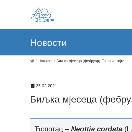
Новости
Новости
Биљка мјесеца (фебруар): Тајна из тајге
25.02.2021.
Биљка мјесеца (фебруа
Ћопотац –
Neottia cordata
(L.