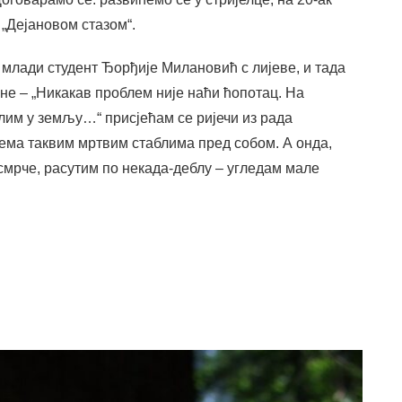
„Дејановом стазом“.
ју млади студент Ђорђије Милановић с лијеве, и тада
не – „Никакав проблем није наћи ћопотац. На
им у земљу…“ присјећам се ријечи из рада
ема таквим мртвим стаблима пред собом. А онда,
 смрче, расутим по некада-деблу – угледам мале