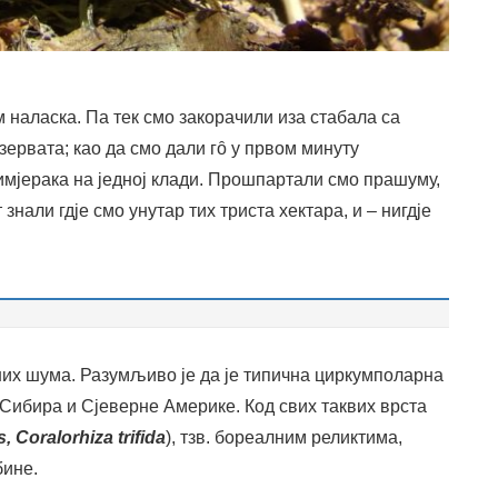
 наласка. Па тек смо закорачили иза стабала са
зервата; као да смо дали гȏ у првом минуту
имјерака на једној клади. Прошпартали смо прашуму,
знали гдје смо унутар тих триста хектара, и – нигдје
них шума. Разумљиво је да је типична циркумполарна
 Сибира и Сјеверне Америке. Код свих таквих врста
Coralorhiza trifida
), тзв. бореалним реликтима,
бине.