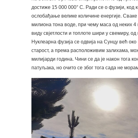
достиже 15 000 000° C. Ради се о фузији, код 
ослобађање велике количине енергије. Сваке 
милиона тона воде, при чему маса од неких 4 
виду свјетлости и топлоте шири у свемиру, од
Нуклеарна фузија се одвија на Сунцу већ око
старост, а према расположивим залихама, мож
милијарди година. Чини се да је након тога к
патуљака, но очито се због тога сада не мора