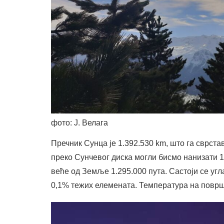
фото: Ј. Велага
Пречник Сунца је 1.392.530 km, што га сврста
преко Сунчевог диска могли бисмо нанизати 
веће од Земље 1.295.000 пута. Састоји се угл
0,1% тежих елемената. Температура на површ