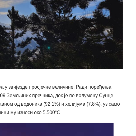
ва у звијезде просјечне величине. Ради поређења,
109 Земљиних пречника, док је по волумену Сунце
авном од водоника (92,1%) и хелијума (7,8%), уз само
ини му износи око 5.500°C.