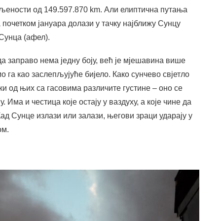
аљености од 149.597.870 km. Али елиптична путања
почетком јануара долази у тачку најближу Сунцу
 Сунца (афел).
 заправо нема једну боју, већ је мјешавина више
 га као заслепљујуће бијело. Како сунчево свјетло
ки од њих са гасовима различите густине – оно се
 Има и честица које остају у ваздуху, а које чине да
Кад Сунце излази или залази, његови зраци ударају у
ом.