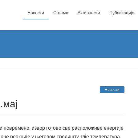
Новости
О нама
Активности
Публикације
Новости
.мај
ли повремено, извор готово све расположиве енергије
рне реакције у његовом средишту, гдје температура