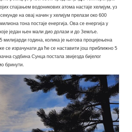
којих спајањем водоникових атома настаје хелијум, уз
секунде на овај начин у хелијум прелази око 600
милиона тона постаје енергија. Ова се енергија у
 које један њен мали дио долази и до Земље.
 5 милијарди година, колика је његова процијењена
е се израчунати да ће се наставити још приближно 5
оначна судбина Сунца постала звијезда бијелог
мо бринути.