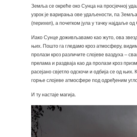
Земља се окреће око Сунца на просјечној уд
узрок је варирања ове удаљености, па Земља 
(перихел), а почетком јула у тачку најдаље од
Иако Сунце доживљавамо као жуто, ова звезда
њих. Пошто га гледамо кроз атмосферу, видимо
пролази кроз различите слојеве ваздуха – сва
прелама и раздваја као да пролази кроз призму.
расејано свјетло одскочи и одбија се од њих. 
горње слојеве атмосфере под одређеним угл
И ту настаје магија.