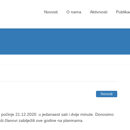
Novosti
O nama
Aktivnosti
Publika
Novosti
 počinje 21.12.2020. u jedanaest sati i dvije minute. Donosimo
aši članovi zabilježili ove godine na planinama.