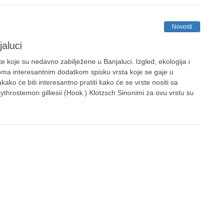
Novosti
jaluci
te koje su nedavno zabilježene u Banjaluci. Izgled, ekologija i
veoma interesantnim dodatkom spisku vrsta koje se gaje u
ako će biti interesantno pratiti kako će se vrste nositi sa
ythrostemon gilliesii (Hook.) Klotzsch Sinonimi za ovu vrstu su