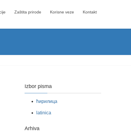
cije
Zaštita prirode
Korisne veze
Kontakt
Izbor pisma
ћирилица
latinica
Arhiva