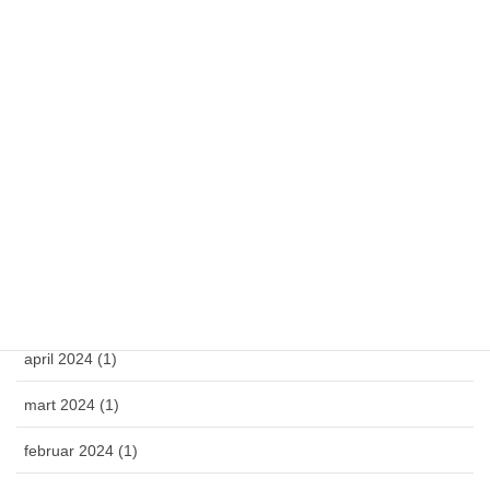
latinica
Arhiva
oktobar 2025 (1)
april 2025 (1)
mart 2025 (1)
februar 2025 (1)
novembar 2024 (1)
april 2024 (1)
mart 2024 (1)
februar 2024 (1)