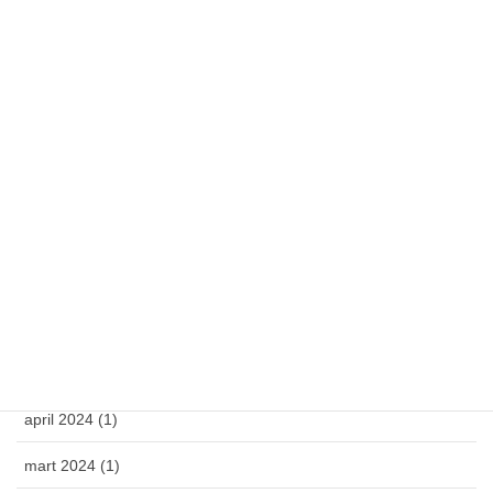
ћирилица
latinica
Arhiva
oktobar 2025 (1)
april 2025 (1)
mart 2025 (1)
februar 2025 (1)
novembar 2024 (1)
april 2024 (1)
mart 2024 (1)