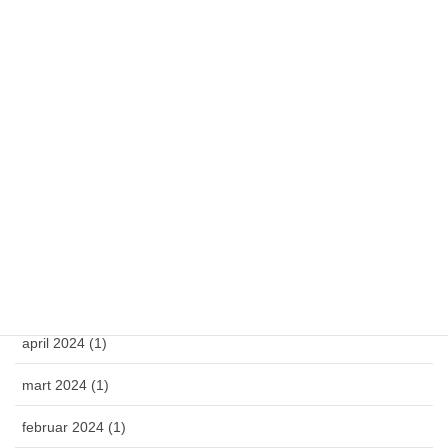
latinica
Arhiva
oktobar 2025 (1)
april 2025 (1)
mart 2025 (1)
februar 2025 (1)
novembar 2024 (1)
april 2024 (1)
mart 2024 (1)
februar 2024 (1)